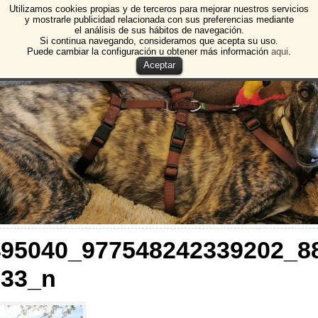
Utilizamos cookies propias y de terceros para mejorar nuestros servicios
e Animales de Burgos
y mostrarle publicidad relacionada con sus preferencias mediante
el análisis de sus hábitos de navegación.
 Animales y Plantas de Burgos
Si continua navegando, consideramos que acepta su uso.
Puede cambiar la configuración u obtener más información
aqui
.
Aceptar
495040_977548242339202_8
233_n