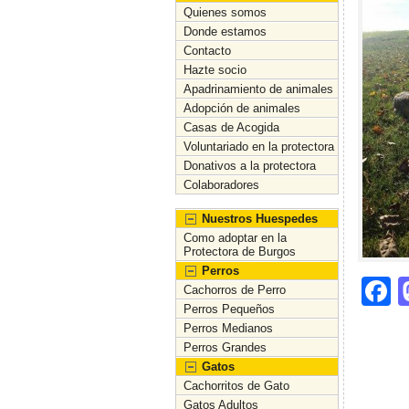
Quienes somos
Donde estamos
Contacto
Hazte socio
Apadrinamiento de animales
Adopción de animales
Casas de Acogida
Voluntariado en la protectora
Donativos a la protectora
Colaboradores
Nuestros Huespedes
Como adoptar en la
Protectora de Burgos
Perros
F
Cachorros de Perro
Perros Pequeños
a
Perros Medianos
c
Perros Grandes
Gatos
e
Cachorritos de Gato
b
Gatos Adultos