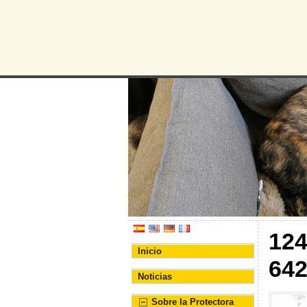
Protectora d
Asociación Protectora de
12
Inicio
64
Noticias
Sobre la Protectora