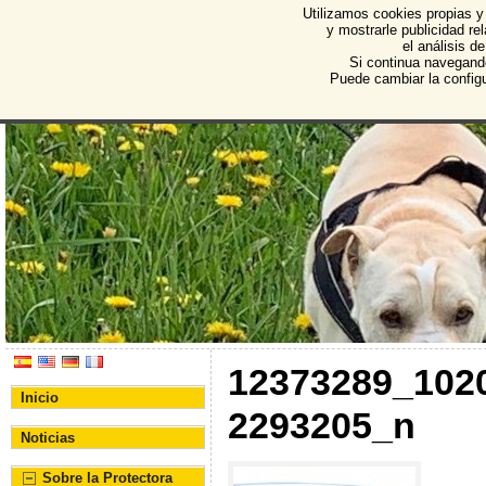
Utilizamos cookies propias y
Protectora de Animales d
y mostrarle publicidad r
el análisis d
Asociación Protectora de Animales y Plantas de Bu
Si continua navegand
Puede cambiar la config
12373289_102
Inicio
2293205_n
Noticias
Sobre la Protectora