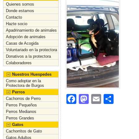
Quienes somos
Donde estamos
Contacto
Hazte socio
Apadrinamiento de animales
Adopción de animales
Casas de Acogida
Voluntariado en la protectora
Donativos a la protectora
Colaboradores
Nuestros Huespedes
Como adoptar en la
Protectora de Burgos
Perros
F
M
E
C
Cachorros de Perro
Perros Pequeños
a
a
m
o
Perros Medianos
c
st
ai
m
Perros Grandes
Gatos
e
o
l
p
Cachorritos de Gato
b
d
ar
Gatos Adultos