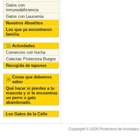
Gatos con
inmunodeficiencia
Gatos con Leucemia
Nuestros Abuelitos
Los que ya encontraron
familia
Actividades
Comercios con hucha
Colectas Protectora Burgos
Recogida de tapones
Cosas que debemos
saber
Qué hacer si pierdes a tu
mascota y si te encuentras
un perro o gato
abandonado.
Los Gatos de la Calle
Copyright © 2026
Protectora de Animales