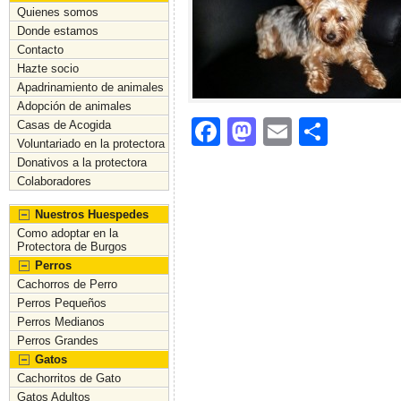
Quienes somos
Donde estamos
Contacto
Hazte socio
Apadrinamiento de animales
Adopción de animales
F
M
E
C
Casas de Acogida
Voluntariado en la protectora
a
a
m
o
Donativos a la protectora
c
st
ai
m
Colaboradores
e
o
l
p
Nuestros Huespedes
Como adoptar en la
b
d
ar
Protectora de Burgos
o
o
tir
Perros
Cachorros de Perro
o
n
Perros Pequeños
Perros Medianos
k
Perros Grandes
Gatos
Cachorritos de Gato
Gatos Adultos