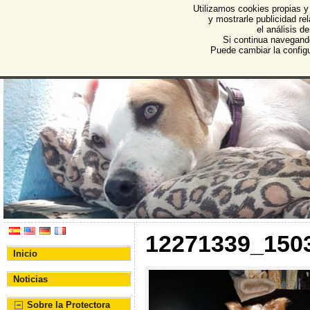
Utilizamos cookies propias y
Protectora de Animales d
y mostrarle publicidad r
el análisis d
Asociación Protectora de Animales y Plantas de Bu
Si continua navegand
Puede cambiar la config
12271339_150
Inicio
Noticias
Sobre la Protectora