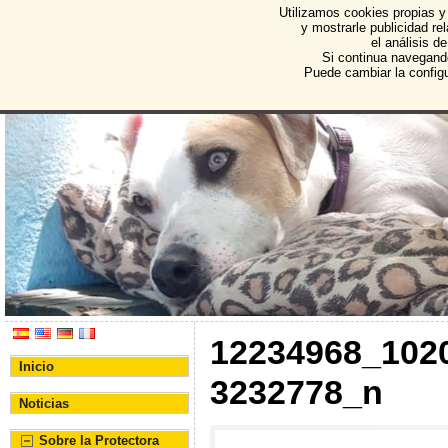
Utilizamos cookies propias y
Protectora de Animales d
y mostrarle publicidad r
el análisis d
Asociación Protectora de Animales y Plantas de Bu
Si continua navegand
Puede cambiar la config
12234968_102
Inicio
3232778_n
Noticias
Sobre la Protectora