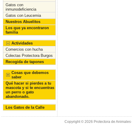
k
Gatos con
inmunodeficiencia
Gatos con Leucemia
Nuestros Abuelitos
Los que ya encontraron
familia
Actividades
Comercios con hucha
Colectas Protectora Burgos
Recogida de tapones
Cosas que debemos
saber
Qué hacer si pierdes a tu
mascota y si te encuentras
un perro o gato
abandonado.
Los Gatos de la Calle
Copyright © 2026
Protectora de Animales