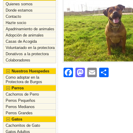
Quienes somos
Donde estamos
Contacto
Hazte socio
Apadrinamiento de animales
Adopción de animales
Casas de Acogida
Voluntariado en la protectora
Donativos a la protectora
Colaboradores
F
M
E
C
Nuestros Huespedes
Como adoptar en la
a
a
m
o
Protectora de Burgos
Perros
c
st
ai
m
Cachorros de Perro
e
o
l
p
Perros Pequeños
Perros Medianos
b
d
ar
Perros Grandes
o
o
tir
Gatos
Cachorritos de Gato
o
n
Gatos Adultos