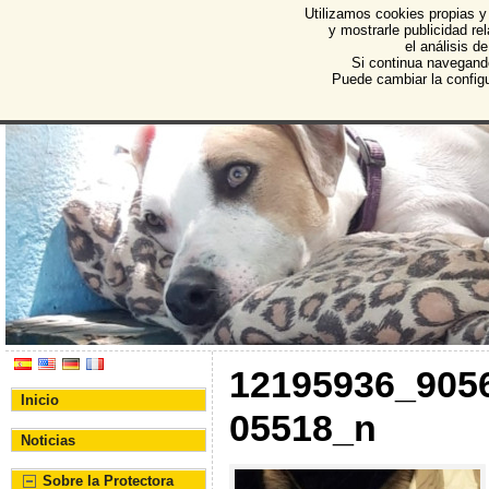
Utilizamos cookies propias y
Protectora de Animales d
y mostrarle publicidad r
el análisis d
Asociación Protectora de Animales y Plantas de Bu
Si continua navegand
Puede cambiar la config
12195936_905
Inicio
05518_n
Noticias
Sobre la Protectora