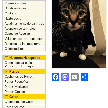
Quienes somos
Donde estamos
Contacto
Hazte socio
Apadrinamiento de animales
Adopción de animales
Casas de Acogida
Voluntariado en la protectora
Donativos a la protectora
Colaboradores
Nuestros Huespedes
Como adoptar en la
Protectora de Burgos
Perros
F
M
E
C
Cachorros de Perro
Perros Pequeños
a
a
m
o
Perros Medianos
c
st
ai
m
Perros Grandes
Gatos
e
o
l
p
Cachorritos de Gato
b
d
ar
Gatos Adultos