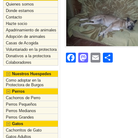
Quienes somos
Donde estamos
Contacto
Hazte socio
Apadrinamiento de animales
Adopción de animales
Casas de Acogida
Voluntariado en la protectora
F
M
E
C
Donativos a la protectora
Colaboradores
a
a
m
o
Nuestros Huespedes
c
st
ai
m
Como adoptar en la
e
o
l
p
Protectora de Burgos
Perros
b
d
ar
Cachorros de Perro
o
o
tir
Perros Pequeños
Perros Medianos
o
n
Perros Grandes
k
Gatos
Cachorritos de Gato
Gatos Adultos