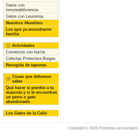
Gatos con
inmunodeficiencia
Gatos con Leucemia
Nuestros Abuelitos
Los que ya encontraron
familia
Actividades
Comercios con hucha
Colectas Protectora Burgos
Recogida de tapones
Cosas que debemos
saber
Qué hacer si pierdes a tu
mascota y si te encuentras
un perro o gato
abandonado.
Los Gatos de la Calle
Copyright © 2026
Protectora de Animales