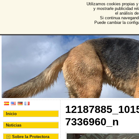
Utilizamos cookies propias y
Protectora de Animales d
y mostrarle publicidad r
el análisis d
Asociación Protectora de Animales y Plantas de Bu
Si continua navegand
Puede cambiar la config
12187885_101
Inicio
7336960_n
Noticias
Sobre la Protectora