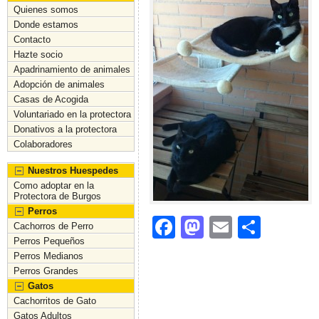
Quienes somos
Donde estamos
Contacto
Hazte socio
Apadrinamiento de animales
Adopción de animales
Casas de Acogida
Voluntariado en la protectora
Donativos a la protectora
Colaboradores
Nuestros Huespedes
Como adoptar en la
Protectora de Burgos
Perros
F
M
E
C
Cachorros de Perro
Perros Pequeños
a
a
m
o
Perros Medianos
c
st
ai
m
Perros Grandes
Gatos
e
o
l
p
Cachorritos de Gato
b
d
ar
Gatos Adultos