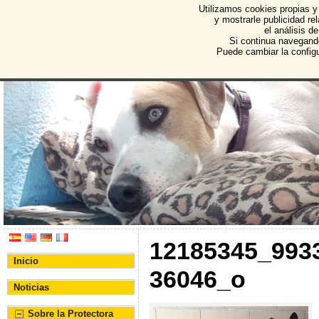
Utilizamos cookies propias y
Protectora de Animales d
y mostrarle publicidad r
el análisis d
Asociación Protectora de Animales y Plantas de Bu
Si continua navegand
Puede cambiar la config
12185345_993
Inicio
36046_o
Noticias
Sobre la Protectora