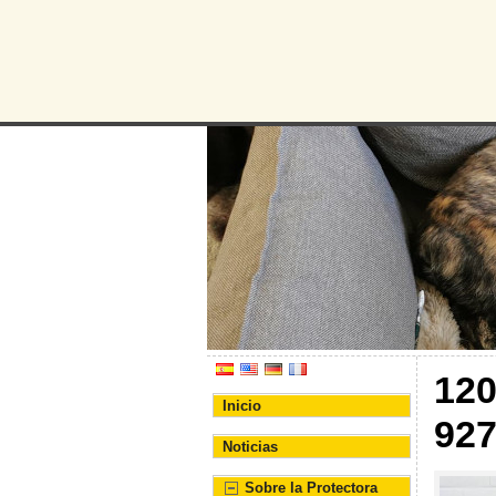
Protectora d
Asociación Protectora de
12
Inicio
92
Noticias
Sobre la Protectora