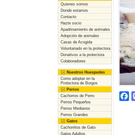
Quienes somos
Donde estamos
Contacto
Hazte socio
Apadrinamiento de animales
Adopción de animales
Casas de Acogida
Voluntariado en la protectora
Donativos a la protectora
Colaboradores
Nuestros Huespedes
Como adoptar en la
Protectora de Burgos
Perros
F
Cachorros de Perro
Perros Pequeños
a
Perros Medianos
c
Perros Grandes
Gatos
e
Cachorritos de Gato
b
Gatos Adultos