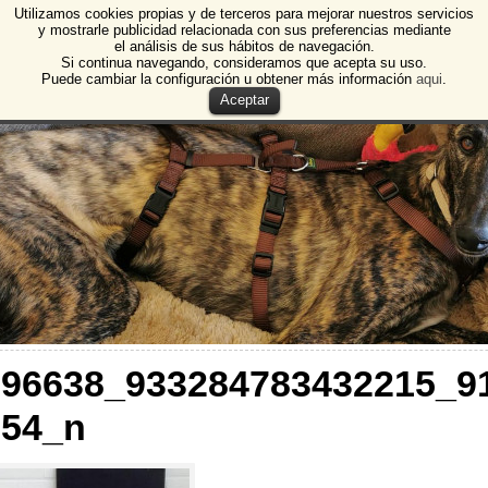
Utilizamos cookies propias y de terceros para mejorar nuestros servicios
e Animales de Burgos
y mostrarle publicidad relacionada con sus preferencias mediante
el análisis de sus hábitos de navegación.
 Animales y Plantas de Burgos
Si continua navegando, consideramos que acepta su uso.
Puede cambiar la configuración u obtener más información
aqui
.
Aceptar
096638_933284783432215_9
754_n