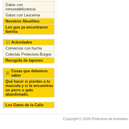
Gatos con
inmunodeficiencia
Gatos con Leucemia
Nuestros Abuelitos
Los que ya encontraron
familia
Actividades
Comercios con hucha
Colectas Protectora Burgos
Recogida de tapones
Cosas que debemos
saber
Qué hacer si pierdes a tu
mascota y si te encuentras
un perro o gato
abandonado.
Los Gatos de la Calle
Copyright © 2026
Protectora de Animales