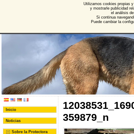
Utilizamos cookies propias y
Protectora de Animales d
y mostrarle publicidad r
el análisis d
Asociación Protectora de Animales y Plantas de Bu
Si continua navegand
Puede cambiar la config
12038531_169
Inicio
359879_n
Noticias
Sobre la Protectora