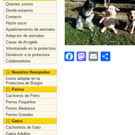
Quienes somos
Donde estamos
Contacto
Hazte socio
Apadrinamiento de animales
Adopción de animales
Casas de Acogida
Voluntariado en la protectora
F
M
E
C
Donativos a la protectora
Colaboradores
a
a
m
o
Nuestros Huespedes
c
st
ai
m
Como adoptar en la
e
o
l
p
Protectora de Burgos
Perros
b
d
ar
Cachorros de Perro
o
o
tir
Perros Pequeños
Perros Medianos
o
n
Perros Grandes
k
Gatos
Cachorritos de Gato
Gatos Adultos