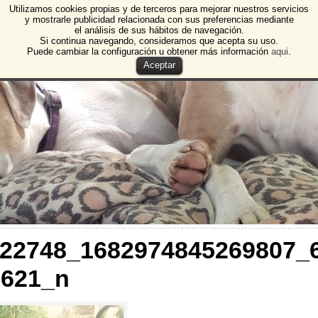
Utilizamos cookies propias y de terceros para mejorar nuestros servicios
e Animales de Burgos
y mostrarle publicidad relacionada con sus preferencias mediante
el análisis de sus hábitos de navegación.
 Animales y Plantas de Burgos
Si continua navegando, consideramos que acepta su uso.
Puede cambiar la configuración u obtener más información
aqui
.
Aceptar
822748_1682974845269807_
8621_n