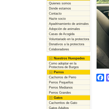
Quienes somos
Donde estamos
Contacto
Hazte socio
Apadrinamiento de animales
Adopción de animales
Casas de Acogida
Voluntariado en la protectora
Donativos a la protectora
Colaboradores
Nuestros Huespedes
Como adoptar en la
Protectora de Burgos
Perros
F
Cachorros de Perro
Perros Pequeños
a
Perros Medianos
c
Perros Grandes
Gatos
e
Cachorritos de Gato
b
Gatos Adultos