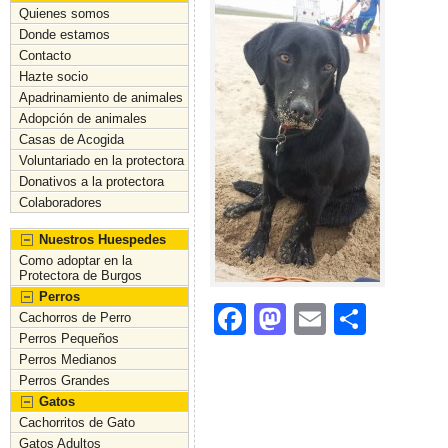
Quienes somos
Donde estamos
Contacto
Hazte socio
Apadrinamiento de animales
Adopción de animales
Casas de Acogida
Voluntariado en la protectora
Donativos a la protectora
Colaboradores
Nuestros Huespedes
Como adoptar en la
Protectora de Burgos
Perros
F
M
E
C
Cachorros de Perro
Perros Pequeños
a
a
m
o
Perros Medianos
c
st
ai
m
Perros Grandes
Gatos
e
o
l
p
Cachorritos de Gato
b
d
ar
Gatos Adultos