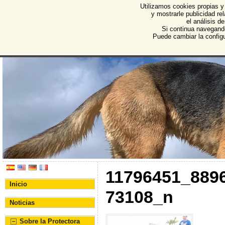
Utilizamos cookies propias y
Protectora de Animales d
y mostrarle publicidad r
el análisis d
Asociación Protectora de Animales y Plantas de Bu
Si continua navegand
Puede cambiar la config
11796451_889
Inicio
73108_n
Noticias
Sobre la Protectora