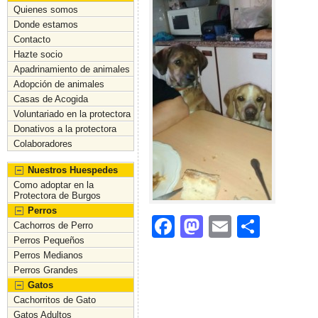
Quienes somos
Donde estamos
Contacto
Hazte socio
Apadrinamiento de animales
Adopción de animales
Casas de Acogida
Voluntariado en la protectora
Donativos a la protectora
Colaboradores
Nuestros Huespedes
Como adoptar en la
Protectora de Burgos
Perros
F
M
E
C
Cachorros de Perro
Perros Pequeños
a
a
m
o
Perros Medianos
c
st
ai
m
Perros Grandes
Gatos
e
o
l
p
Cachorritos de Gato
b
d
ar
Gatos Adultos