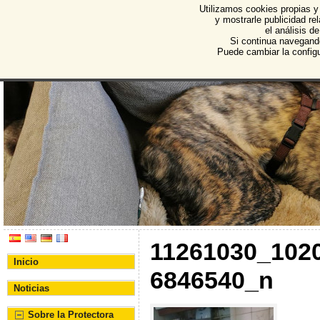
Utilizamos cookies propias y
Protectora de Animales d
y mostrarle publicidad r
el análisis d
Asociación Protectora de Animales y Plantas de Bu
Si continua navegand
Puede cambiar la config
11261030_102
Inicio
6846540_n
Noticias
Sobre la Protectora