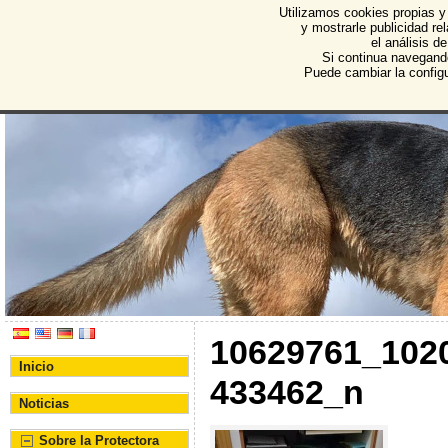
Utilizamos cookies propias y
Protectora de Animales d
y mostrarle publicidad r
el análisis d
Asociación Protectora de Animales y Plantas de Bu
Si continua navegand
Puede cambiar la config
10629761_102
Inicio
433462_n
Noticias
Sobre la Protectora