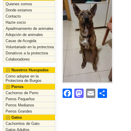
Quienes somos
Donde estamos
Contacto
Hazte socio
Apadrinamiento de animales
Adopción de animales
Casas de Acogida
Voluntariado en la protectora
Donativos a la protectora
Colaboradores
Nuestros Huespedes
Como adoptar en la
Protectora de Burgos
Perros
F
M
E
C
Cachorros de Perro
Perros Pequeños
a
a
m
o
Perros Medianos
c
st
ai
m
Perros Grandes
Gatos
e
o
l
p
Cachorritos de Gato
b
d
ar
Gatos Adultos