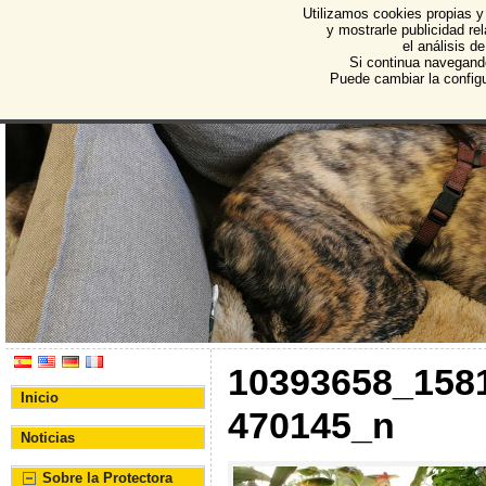
Utilizamos cookies propias y
Protectora de Animales d
y mostrarle publicidad r
el análisis d
Asociación Protectora de Animales y Plantas de Bu
Si continua navegand
Puede cambiar la config
10393658_158
Inicio
470145_n
Noticias
Sobre la Protectora