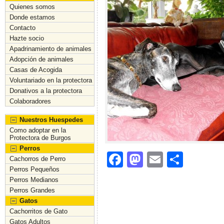
Quienes somos
Donde estamos
Contacto
Hazte socio
Apadrinamiento de animales
Adopción de animales
Casas de Acogida
Voluntariado en la protectora
Donativos a la protectora
Colaboradores
Nuestros Huespedes
Como adoptar en la
Protectora de Burgos
Perros
F
M
E
C
Cachorros de Perro
Perros Pequeños
a
a
m
o
Perros Medianos
c
st
ai
m
Perros Grandes
Gatos
e
o
l
p
Cachorritos de Gato
b
d
ar
Gatos Adultos