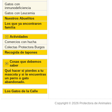
Gatos con
inmunodeficiencia
Gatos con Leucemia
Nuestros Abuelitos
Los que ya encontraron
familia
Actividades
Comercios con hucha
Colectas Protectora Burgos
Recogida de tapones
Cosas que debemos
saber
Qué hacer si pierdes a tu
mascota y si te encuentras
un perro o gato
abandonado.
Los Gatos de la Calle
Copyright © 2026
Protectora de Animales