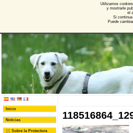
Utilizamos cookies
Protectora de Animales d
y mostrarle pub
el 
Asociación Protectora de Animales y Plantas de Bu
Si continu
Puede cambiar
Inicio
118516864_12
Noticias
Sobre la Protectora