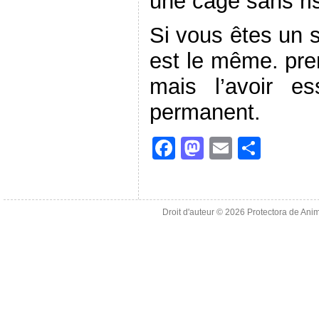
une cage sans ri
Si vous êtes un 
est le même. pre
mais l’avoir e
permanent.
F
M
E
S
a
a
m
h
c
st
ai
ar
e
o
l
e
Droit d'auteur © 2026
Protectora de Ani
b
d
o
o
o
n
k