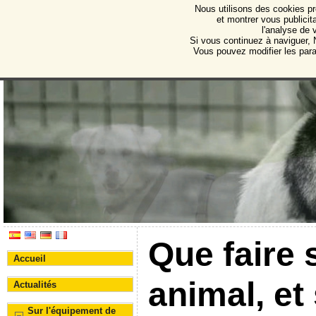
Nous utilisons des cookies pr
Protectora de Animales d
et montrer vous publicita
l'analyse de 
Association pour la protection des animaux et des 
Si vous continuez à naviguer, N
Vous pouvez modifier les par
Que faire 
Accueil
animal, et
Actualités
Sur l'équipement de