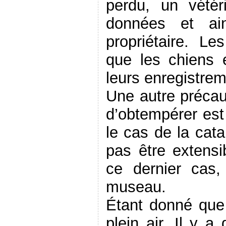
perdu, un vétér
données et ai
propriétaire. Le
que les chiens 
leurs enregistre
Une autre préca
d’obtempérer est
le cas de la cat
pas être extens
ce dernier cas,
museau.
Étant donné que 
plein air, Il y 