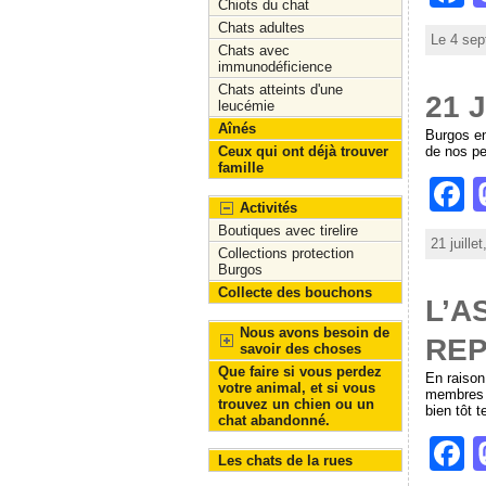
k
Chiots du chat
a
Chats adultes
Le 4 sep
c
Chats avec
immunodéficience
e
Chats atteints d'une
21 
leucémie
b
Aînés
Burgos en
Ceux qui ont déjà trouver
de nos p
o
famille
F
o
Activités
a
k
Boutiques avec tirelire
21 juille
c
Collections protection
Burgos
e
Collecte des bouchons
L’A
b
Nous avons besoin de
RE
savoir des choses
o
Que faire si vous perdez
En raison
votre animal, et si vous
o
membres e
trouvez un chien ou un
bien tôt t
chat abandonné.
k
F
Les chats de la rues