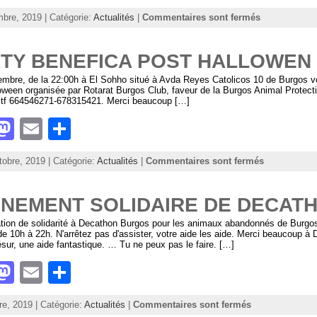
a
m
h
bre, 2019 | Catégorie:
Actualités
|
Commentaires sont fermés
st
ai
ar
o
l
e
TY BENEFICA POST HALLOWEN
d
mbre, de la 22:00h à El Sohho situé à Avda Reyes Catolicos 10 de Burgos v
oween organisée par Rotarat Burgos Club, faveur de la Burgos Animal Protectiv
o
é tf 664546271-678315421. Merci beaucoup […]
n
M
E
S
a
m
h
tobre, 2019 | Catégorie:
Actualités
|
Commentaires sont fermés
st
ai
ar
o
l
e
NEMENT SOLIDAIRE DE DECAT
d
tion de solidarité à Decathon Burgos pour les animaux abandonnés de Burgos
 de 10h à 22h. N'arrêtez pas d'assister, votre aide les aide. Merci beaucoup 
o
sur, une aide fantastique. … Tu ne peux pas le faire. […]
n
M
E
S
a
m
h
re, 2019 | Catégorie:
Actualités
|
Commentaires sont fermés