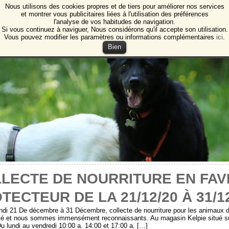
Nous utilisons des cookies propres et de tiers pour améliorer nos services
e Animales de Burgos
et montrer vous publicitaires liées à l'utilisation des préférences
l'analyse de vos habitudes de navigation.
ction des animaux et des plantes de Burgos
Si vous continuez à naviguer, Nous considérons qu'il accepte son utilisation.
Vous pouvez modifier les paramètres ou informations complémentaires
ici
.
Bien
LECTE DE NOURRITURE EN FAV
TECTEUR DE LA 21/12/20 À 31/1
ndi 21 De décembre à 31 Décembre, collecte de nourriture pour les animaux d
té et nous sommes immensément reconnaissants. Au magasin Kelpie situé sur
Du lundi au vendredi 10:00 a. 14:00 et 17:00 a. […]