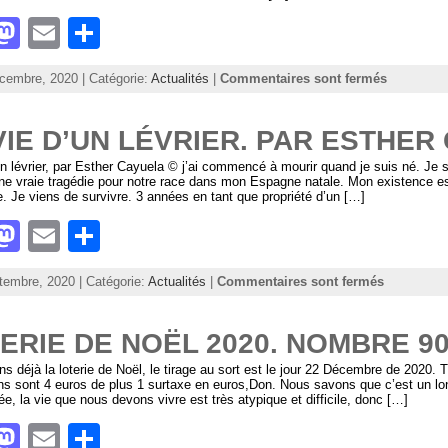
M
E
S
a
m
h
cembre, 2020 | Catégorie:
Actualités
|
Commentaires sont fermés
st
ai
ar
o
l
e
VIE D’UN LÉVRIER. PAR ESTHER
d
un lévrier, par Esther Cayuela © j’ai commencé à mourir quand je suis né. Je sui
e vraie tragédie pour notre race dans mon Espagne natale. Mon existence es
o
. Je viens de survivre. 3 années en tant que propriété d’un […]
n
M
E
S
a
m
h
tembre, 2020 | Catégorie:
Actualités
|
Commentaires sont fermés
st
ai
ar
o
l
e
ERIE DE NOËL 2020. NOMBRE 9
d
s déjà la loterie de Noël, le tirage au sort est le jour 22 Décembre de 2020. T
ns sont 4 euros de plus 1 surtaxe en euros,Don. Nous savons que c’est un lo
o
ée, la vie que nous devons vivre est très atypique et difficile, donc […]
n
M
E
S