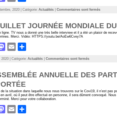
a
m
h
tembre, 2020 | Catégorie:
Actualités
|
Commentaires sont fermés
st
ai
ar
o
l
e
JUILLET JOURNÉE MONDIALE DU
d
 ligne. TV nous a donné une très belle interview et il a été un plaisir de recev
errines. Merci. Vidéo: HTTPS://youtu.be/AoEw6Cvey7A
o
M
E
S
n
a
m
h
t, 2020 | Catégorie:
Actualités
|
Commentaires sont fermés
st
ai
ar
o
l
e
SSEMBLÉE ANNUELLE DES PART
d
PORTÉE
o
 de la situation dans laquelle nous nous trouvons sur le Covi19, il n’est pas 
n
n avril, où il peut être effectué en personne, il sera dûment convoqué. Nou
erminé. Merci pour votre collaboration.
M
E
S