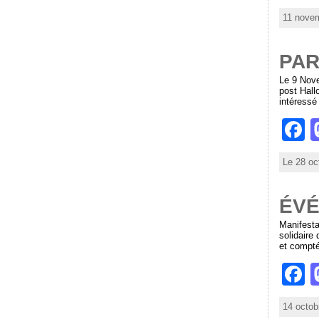
a
11 novem
c
e
PAR
b
Le 9 Nove
post Hall
o
intéress
o
F
k
a
Le 28 oc
c
e
ÉVÉ
b
Manifesta
solidaire
o
et compté
o
F
k
a
14 octob