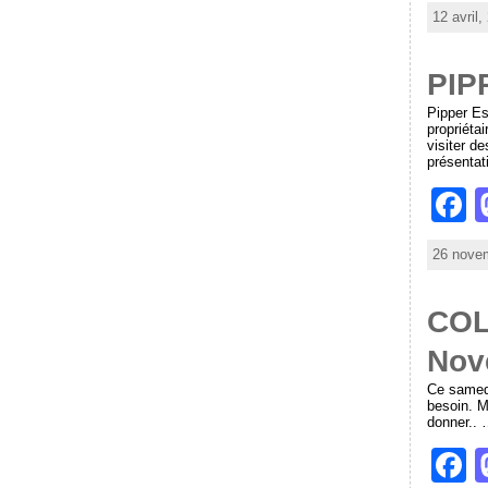
a
12 avril,
c
e
PIP
b
Pipper Es
propriéta
o
visiter d
présentat
o
F
k
a
26 novem
c
e
COL
b
Nov
o
Ce samedi
o
besoin. M
donner.. 
k
F