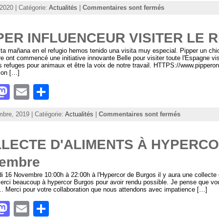
a
m
h
 2020 | Catégorie:
Actualités
|
Commentaires sont fermés
st
ai
ar
o
l
e
PER INFLUENCEUR VISITER LE R
d
ta mañana en el refugio hemos tenido una visita muy especial
. Pipper un chi
ire ont commencé une initiative innovante Belle pour visiter toute l'Espagne vis
o
es refuges pour animaux et être la voix de notre travail. HTTPS://www.pippero
ion […]
n
M
E
S
a
m
h
bre, 2019 | Catégorie:
Actualités
|
Commentaires sont fermés
st
ai
ar
o
l
e
LECTE D'ALIMENTS À HYPERC
d
embre
o
 16 Novembre 10:00h à 22:00h à l'Hypercor de Burgos il y aura une collecte 
n
erci beaucoup à hypercor Burgos pour avoir rendu possible. Je pense que vou
… Merci pour votre collaboration que nous attendons avec impatience […]
M
E
S