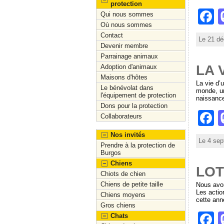
protection
F
Qui nous sommes
Où nous sommes
a
Contact
Le 21 dé
c
Devenir membre
Parrainage animaux
e
LA 
Adoption d'animaux
b
Maisons d'hôtes
La vie d’
Le bénévolat dans
monde, un
o
l'équipement de protection
naissance
Dons pour la protection
o
F
Collaborateurs
k
a
Nos invités
Le 4 sep
c
Prendre à la protection de
Burgos
e
Chiens
LOT
Chiots de chien
b
Chiens de petite taille
Nous avon
Les actio
o
Chiens moyens
cette ann
Gros chiens
o
F
Chats