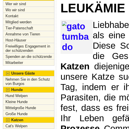
LEUKÄMIE 
Wer wir sind
Wo wir sind
Kontakt
Liebhabe
Mitglied werden
Tier-Patenschaft
als eine
Annahme von Tieren
Host-Häuser
Diese So
Freiwilliges Engagement in
der schützenden
die Ges
Spenden an die schützende
Mitarbeiter
Katzen
diejenig
Unsere Gäste
unsere Katze su
Nehmen Sie in den Schutz
von Burgos
Tag, indem er i
Hunde
Parasiten, die m
Hund Welpen
Kleine Hunde
fest, dass es fre
Mittelgroße Hunde
Große Hunde
Ihr Leben gefä
Katzen
Prozesse
Commo
Cat's Welpen