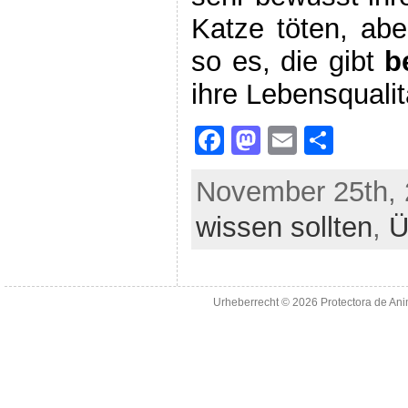
Katze töten, ab
so es, die gibt
be
ihre Lebensqualit
F
M
E
S
a
a
m
h
November 25th, 
c
st
ai
ar
wissen sollten
e
o
l
e
,
Ü
b
d
o
o
Urheberrecht © 2026
Protectora de An
o
n
k