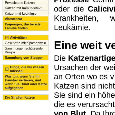
Erwachsene Katzen
oder die
Calici
Katzen mit Immundefekt
Katzen mit Leukämie
Krankheiten, 
Ältestenrat
Diejenigen, die bereits
Leukämie.
Familie finden
Aktivitäten
Eine weit ve
Geschäfte mit Sparschwein
Sammlungen schützende
Burgos
Die
Katzenartig
Sammlung von Stopper
Ursachen der weit
Dinge, die wir wissen
müssen
an Orten wo es v
Was tun, wenn Sie Ihr
Haustier verlieren, und
Katzen sind nicht
wenn Sie Hund oder Katze
aufgegeben.
Sie sind ein höh
Die Straßen Katzen
die es verursach
von Blut
, Da Ih