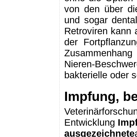
von den über di
und sogar denta
Retroviren kann 
der Fortpflanzu
Zusammenhang m
Nieren-Beschw
bakterielle oder 
Impfung, be
Veterinärforschu
Entwicklung
Impf
ausgezeichnete