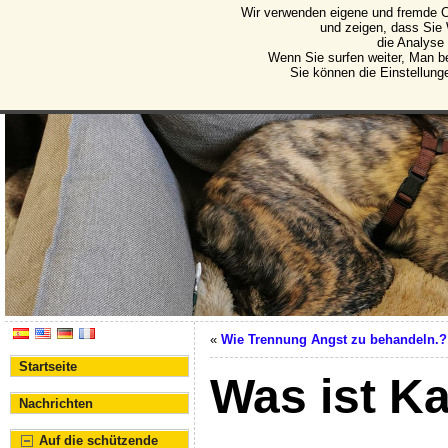
Wir verwenden eigene und fremde C
Protectora de Animales d
und zeigen, dass Sie
die Analyse
Vereinigung für den Schutz von Tieren und Pflanze
Wenn Sie surfen weiter, Man b
Sie können die Einstellung
«
Wie Trennung Angst zu behandeln.?
Startseite
Was ist K
Nachrichten
Auf die schützende