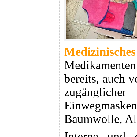
Medizinisc
Medikamenten i
bereits, auch 
zugänglich
Einwegmasken
Baumwolle, A
Interne und e