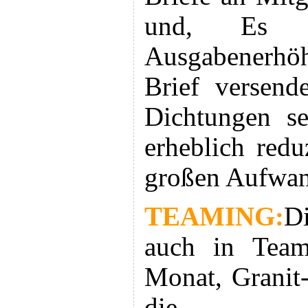
und, Es 
Ausgabenerhö
Brief versend
Dichtungen s
erheblich red
großen Aufwan
TEAMING:
D
auch in Team
Monat, Granit-
die T