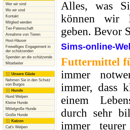
Alles, was Si
Wer wir sind
Wo wir sind
können wir 
Kontakt
Mitglied werden
geben. Bevor S
Tier-Patenschaft
Annahme von Tieren
Host-Häuser
Sims-online-Wel
Freiwilliges Engagement in
der schützenden
Spenden an die schützende
Futtermittel 
Mitarbeiter
immer notwe
Unsere Gäste
Nehmen Sie in den Schutz
immer, dass kl
von Burgos
Hunde
einem Lebensm
Hund Welpen
Kleine Hunde
Mittelgroße Hunde
durch sehr bi
Große Hunde
Katzen
immer teure
Cat's Welpen