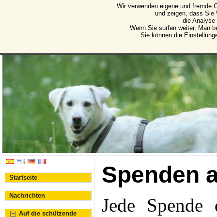
Wir verwenden eigene und fremde C
Protectora de Animales d
und zeigen, dass Sie
die Analyse
Vereinigung für den Schutz von Tieren und Pflanze
Wenn Sie surfen weiter, Man b
Sie können die Einstellung
Spenden a
Startseite
Nachrichten
Jede Spende d
Auf die schützende