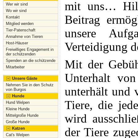
mit uns
… Hil
Wer wir sind
Wo wir sind
Beitrag ermög
Kontakt
Mitglied werden
unsere Aufg
Tier-Patenschaft
Annahme von Tieren
Verteidigung d
Host-Häuser
Freiwilliges Engagement in
der schützenden
Mit der Gebüh
Spenden an die schützende
Mitarbeiter
Unterhalt
vo
Unsere Gäste
Nehmen Sie in den Schutz
unterhält und 
von Burgos
Hunde
Tiere, die jed
Hund Welpen
Kleine Hunde
wird ausschlie
Mittelgroße Hunde
Große Hunde
der Tiere zuge
Katzen
Cat's Welpen