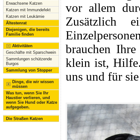
Erwachsene Katzen
vor allem dur
Katzen mit Immundefekt
Katzen mit Leukämie
Zusätzlich 
Ältestenrat
Diejenigen, die bereits
Einzelperso
Familie finden
brauchen Ihre 
Aktivitäten
Geschäfte mit Sparschwein
klein ist, Hil
Sammlungen schützende
Burgos
Sammlung von Stopper
uns und für sie 
Dinge, die wir wissen
müssen
Was tun, wenn Sie Ihr
Haustier verlieren, und
wenn Sie Hund oder Katze
aufgegeben.
Die Straßen Katzen