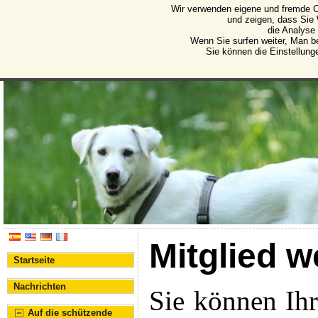
Wir verwenden eigene und fremde C
Protectora de Animales d
und zeigen, dass Sie
die Analyse
Vereinigung für den Schutz von Tieren und Pflanze
Wenn Sie surfen weiter, Man b
Sie können die Einstellung
Mitglied 
Startseite
Nachrichten
Sie können Ihr
Auf die schützende