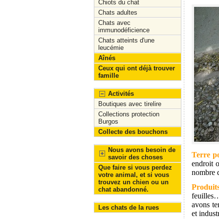
Chiots du chat
Chats adultes
Chats avec
immunodéficience
Chats atteints d'une
leucémie
Aînés
Ceux qui ont déjà trouver
famille
Activités
Boutiques avec tirelire
Collections protection
Burgos
Collecte des bouchons
Nous avons besoin de
Terre p
savoir des choses
endroit 
Que faire si vous perdez
nombre d
votre animal, et si vous
trouvez un chien ou un
Produits
chat abandonné.
feuilles
avons te
Les chats de la rues
et indust