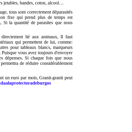
ers jetables, bandes, coton, alcool…
fuge, tous sont correctement déparasités
ation fixe qui prend plus de temps est
s, Si la quantité de parasites que nous
t directement lié aux animaux, Il faut
atériaux qui permettent de lui, comme:
feutres pour tableaux blancs, marqueurs
n, Puisque vous avez toujours d'envoyer
des dépenses. Si chaque fois que nous
permettra de réduire considérablement
t un euro par mois, Granit-granit peut
daalaprotectoradeburgos