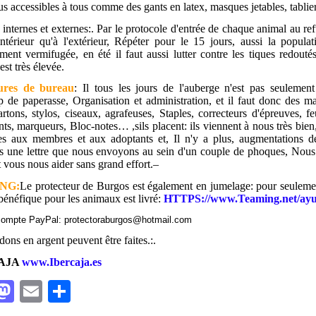
lus accessibles à tous comme des gants en latex, masques jetables, tabli
 internes et externes:. Par le protocole d'entrée de chaque animal au re
'intérieur qu'à l'extérieur, Répéter pour le 15 jours, aussi la popul
ement vermifugée, en été il faut aussi lutter contre les tiques redouté
 est très élevée.
ures de bureau
: Il tous les jours de l'auberge n'est pas seulemen
 de paperasse, Organisation et administration, et il faut donc des m
cartons, stylos, ciseaux, agrafeuses, Staples, correcteurs d'épreuves, 
ts, marqueurs, Bloc-notes… ,s
ils placent:
ils viennent à nous très bie
res aux membres et aux adoptants et, Il n'y a plus, augmentations 
 une lettre que nous envoyons au sein d'un couple de phoques, Nous 
t vous nous aider sans grand effort.
–
NG:
Le protecteur de Burgos est également en jumelage: pour seulemen
 bénéfique pour les animaux est livré:
HTTPS://www.Teaming.net/ayu
ompte PayPal: protectoraburgos@hotmail.com
dons en argent peuvent être faites.:.
AJA
www.Ibercaja.es
M
E
S
a
m
h