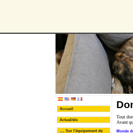
Protectora d
Association pour la prote
Don
Accueil
Tout don
Actualités
Avant qu
Sur l'équipement de
Monde de