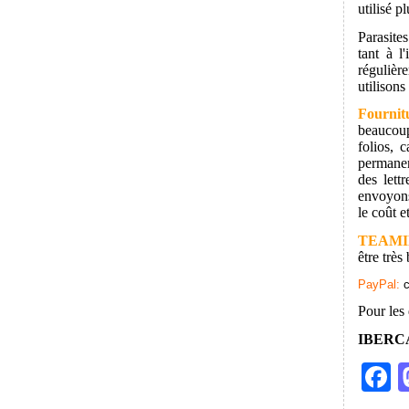
utilisé p
Parasites
tant à l
régulièr
utilisons
Fournit
beaucoup
folios, 
permanen
des lett
envoyons
le coût e
TEAMI
être très
PayPal:
c
Pour les 
IBERC
F
a