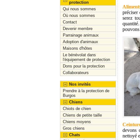
protection
Aliment
Qui nous sommes
préciser
Où nous sommes
serez to
Contact
quantité
Devenir membre
pouvons 
Parrainage animaux
Adoption d'animaux
Maisons d'hôtes
Le bénévolat dans
l'équipement de protection
Dons pour la protection
Collaborateurs
Nos invités
Prendre à la protection de
Burgos
Chiens
Chiots de chien
Chiens de petite taille
Chiens moyens
Ceinture
Gros chiens
devons c
Chats
nettoyé 