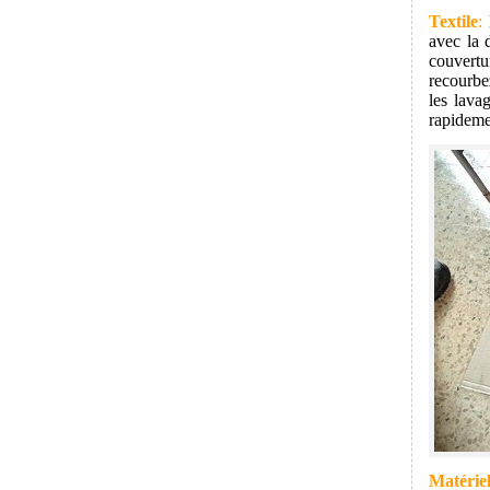
Textile
:
B
avec la 
couvertu
recourbe
les lava
rapideme
Matérie