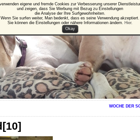
verwenden eigene und fremde Cookies zur Verbesserung unserer Dienstleist
e Animales de Burgos
und zeigen, dass Sie Werbung mit Bezug zu Einstellungen
die Analyse der Ihre Surfgewohnheiten.
tz von Tieren und Pflanzen Burgos
Wenn Sie surfen weiter, Man bedenkt, dass es seine Verwendung akzeptiert.
Sie können die Einstellungen oder nähere Informationen ändern.
Hier
.
Okay
WOCHE DER SC
d[10]