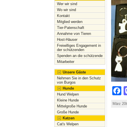
Wer wir sind
Wo wir sind
Kontakt
Mitglied werden
Tier-Patenschaft
Annahme von Tieren
Host-Häuser
Freiwilliges Engagement in
der schützenden
Spenden an die schützende
Mitarbeiter
Unsere Gäste
Nehmen Sie in den Schutz
von Burgos
F
Hunde
Hund Welpen
Kleine Hunde
März 20t
Mittelgroße Hunde
Große Hunde
Katzen
Cat's Welpen