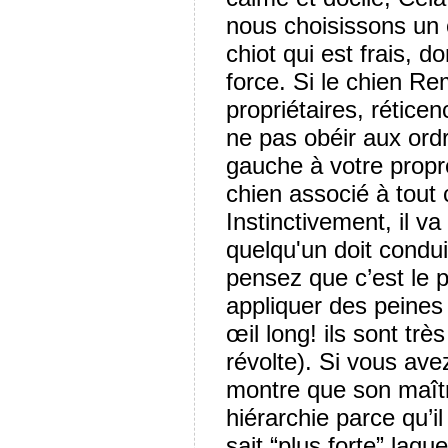
nous choisissons un
chiot qui est frais, d
force. Si le chien R
propriétaires, rétice
ne pas obéir aux or
gauche à votre propr
chien associé à tout
Instinctivement, il v
quelqu'un doit condui
pensez que c’est le pl
appliquer des peines 
œil long! ils sont trè
révolte). Si vous av
montre que son maîtr
hiérarchie parce qu’il
sait “plus forte” laq