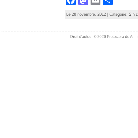
F
M
E
S
a
a
m
h
Le 28 novembre, 2012 | Catégorie:
Sin c
c
st
ai
ar
e
o
l
e
b
d
Droit d'auteur © 2026
Protectora de Ani
o
o
o
n
k