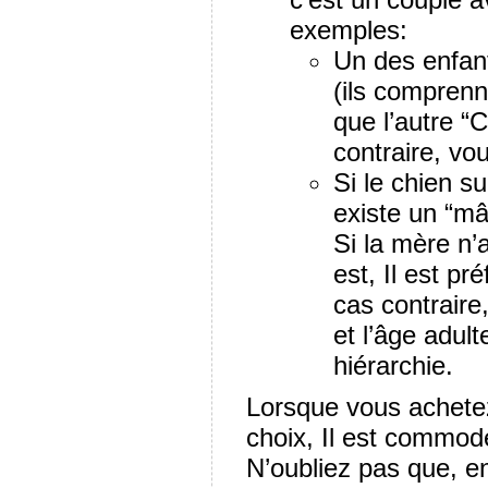
exemples:
Un des enfan
(ils comprenne
que l’autre “
contraire, vo
Si le chien su
existe un “mâ
Si la mère n’
est, Il est pr
cas contrair
et l’âge adul
hiérarchie.
Lorsque vous achetez
choix, Il est commod
N’oubliez pas que, en