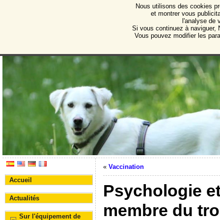
Nous utilisons des cookies pr
Protectora de Animales d
et montrer vous publicita
l'analyse de 
Association pour la protection des animaux et des 
Si vous continuez à naviguer, N
Vous pouvez modifier les par
«
Vaccination
Accueil
Psychologie et
Actualités
membre du tr
Sur l'équipement de