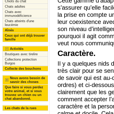
Cette gamme d’adapta
Chiots du chat
s’assurer qu’elle fac
Chats adultes
Chats avec
la prise en compte un
immunodéficience
leur coexistence ave
Chats atteints d'une
leucémie
son niveau d’intellig
Aînés
pourquoi il agit comme
Ceux qui ont déjà trouver
famille
veut nous communiqu
Activités
Caractère.
Boutiques avec tirelire
Collections protection
Il y a quelques nids 
Burgos
Collecte des bouchons
très clair pour se se
de savoir qui est au
Nous avons besoin de
savoir des choses
ordres) et ci-dessous.
Que faire si vous perdez
clairement que les g
votre animal, et si vous
trouvez un chien ou un
comment accepter l’au
chat abandonné.
caractère et la perso
Les chats de la rues
calme et docile, Cel