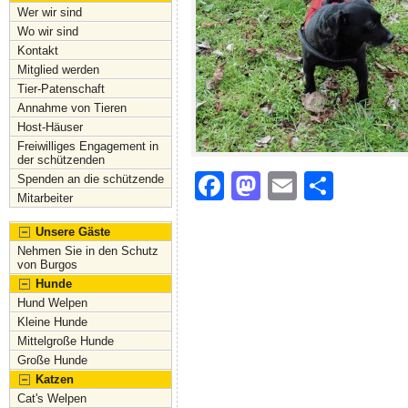
Wer wir sind
Wo wir sind
Kontakt
Mitglied werden
Tier-Patenschaft
Annahme von Tieren
Host-Häuser
Freiwilliges Engagement in
der schützenden
F
M
E
S
Spenden an die schützende
Mitarbeiter
a
a
m
h
Unsere Gäste
c
st
ai
ar
Nehmen Sie in den Schutz
e
o
l
e
von Burgos
Hunde
b
d
Hund Welpen
o
o
Kleine Hunde
Mittelgroße Hunde
o
n
Große Hunde
Katzen
k
Cat's Welpen