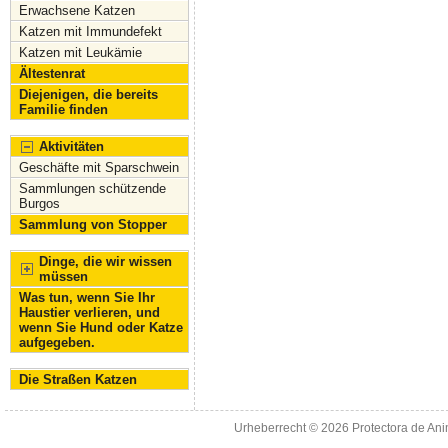
Erwachsene Katzen
Katzen mit Immundefekt
Katzen mit Leukämie
Ältestenrat
Diejenigen, die bereits
Familie finden
Aktivitäten
Geschäfte mit Sparschwein
Sammlungen schützende
Burgos
Sammlung von Stopper
Dinge, die wir wissen
müssen
Was tun, wenn Sie Ihr
Haustier verlieren, und
wenn Sie Hund oder Katze
aufgegeben.
Die Straßen Katzen
Urheberrecht © 2026
Protectora de An