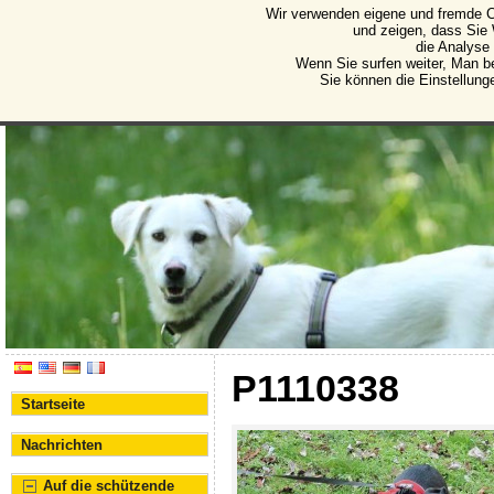
Wir verwenden eigene und fremde C
Protectora de Animales d
und zeigen, dass Sie
die Analyse
Vereinigung für den Schutz von Tieren und Pflanze
Wenn Sie surfen weiter, Man b
Sie können die Einstellung
P1110338
Startseite
Nachrichten
Auf die schützende