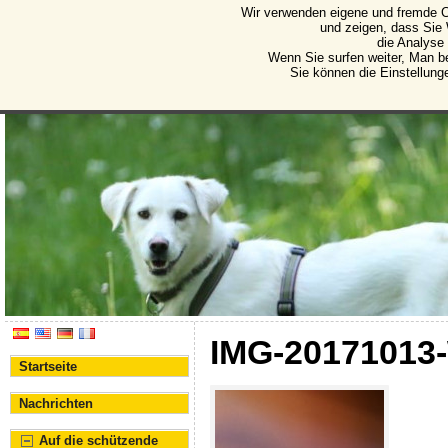
Wir verwenden eigene und fremde C
Protectora de Animales d
und zeigen, dass Sie
die Analyse
Vereinigung für den Schutz von Tieren und Pflanze
Wenn Sie surfen weiter, Man b
Sie können die Einstellung
IMG-20171013
Startseite
Nachrichten
Auf die schützende