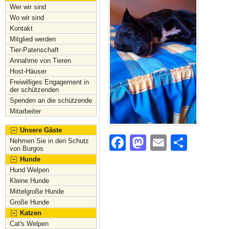
Wer wir sind
Wo wir sind
Kontakt
Mitglied werden
Tier-Patenschaft
Annahme von Tieren
Host-Häuser
Freiwilliges Engagement in
der schützenden
Spenden an die schützende
Mitarbeiter
Unsere Gäste
F
M
E
S
Nehmen Sie in den Schutz
von Burgos
a
a
m
h
Hunde
c
st
ai
ar
Hund Welpen
Kleine Hunde
e
o
l
e
Mittelgroße Hunde
Große Hunde
b
d
Katzen
o
o
Cat's Welpen