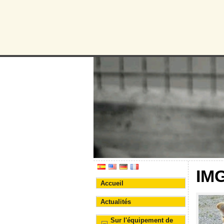
Protectora d
Association pour la prote
IM
Accueil
Actualités
Sur l'équipement de