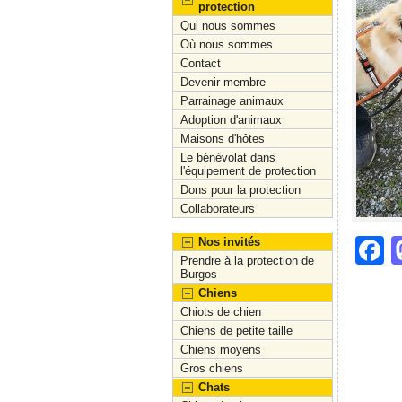
protection
Qui nous sommes
Où nous sommes
Contact
Devenir membre
Parrainage animaux
Adoption d'animaux
Maisons d'hôtes
Le bénévolat dans
l'équipement de protection
Dons pour la protection
Collaborateurs
F
Nos invités
Prendre à la protection de
a
Burgos
Chiens
c
Chiots de chien
e
Chiens de petite taille
Chiens moyens
b
Gros chiens
o
Chats