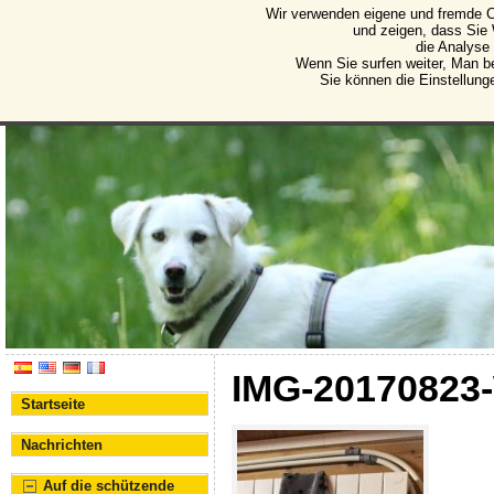
Wir verwenden eigene und fremde C
Protectora de Animales d
und zeigen, dass Sie
die Analyse
Vereinigung für den Schutz von Tieren und Pflanze
Wenn Sie surfen weiter, Man b
Sie können die Einstellung
IMG-20170823
Startseite
Nachrichten
Auf die schützende