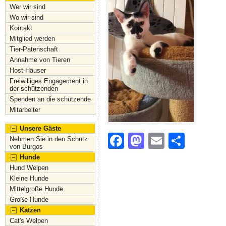
Wer wir sind
Wo wir sind
Kontakt
Mitglied werden
Tier-Patenschaft
Annahme von Tieren
Host-Häuser
Freiwilliges Engagement in
der schützenden
Spenden an die schützende
Mitarbeiter
Unsere Gäste
F
M
E
S
Nehmen Sie in den Schutz
von Burgos
a
a
m
h
Hunde
c
st
ai
ar
Hund Welpen
Kleine Hunde
e
o
l
e
Mittelgroße Hunde
Große Hunde
b
d
Katzen
o
o
Cat's Welpen