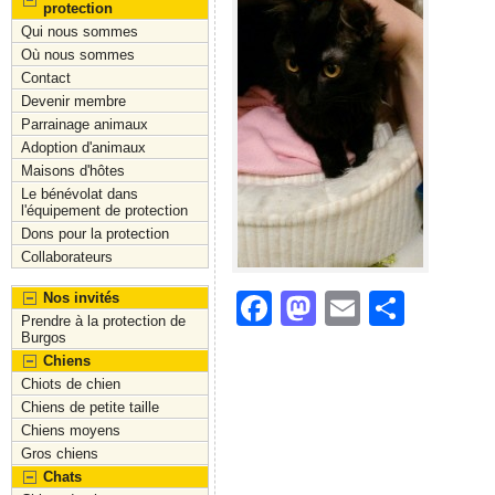
protection
Qui nous sommes
Où nous sommes
Contact
Devenir membre
Parrainage animaux
Adoption d'animaux
Maisons d'hôtes
Le bénévolat dans
l'équipement de protection
Dons pour la protection
Collaborateurs
F
M
E
S
Nos invités
Prendre à la protection de
a
a
m
h
Burgos
Chiens
c
st
ai
ar
Chiots de chien
e
o
l
e
Chiens de petite taille
Chiens moyens
b
d
Gros chiens
o
o
Chats