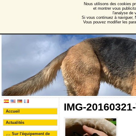
Nous utilisons des cookies pr
Protectora de Animales d
et montrer vous publicita
l'analyse de 
Association pour la protection des animaux et des 
Si vous continuez à naviguer, N
Vous pouvez modifier les par
IMG-20160321
Accueil
Actualités
Sur l'équipement de