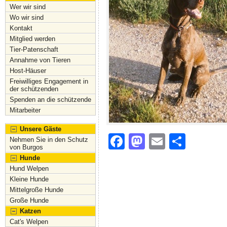
Wer wir sind
Wo wir sind
Kontakt
Mitglied werden
Tier-Patenschaft
Annahme von Tieren
Host-Häuser
Freiwilliges Engagement in
der schützenden
Spenden an die schützende
Mitarbeiter
Unsere Gäste
F
M
E
S
Nehmen Sie in den Schutz
von Burgos
a
a
m
h
Hunde
c
st
ai
ar
Hund Welpen
Kleine Hunde
e
o
l
e
Mittelgroße Hunde
Große Hunde
b
d
Katzen
o
o
Cat's Welpen