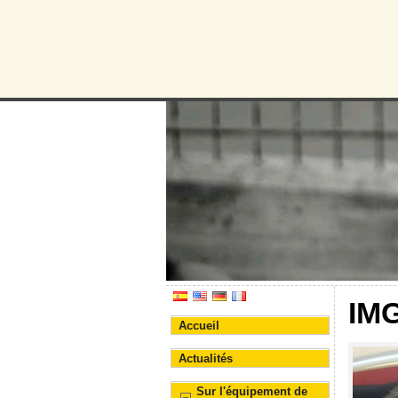
Protectora d
Association pour la prote
IM
Accueil
Actualités
Sur l'équipement de