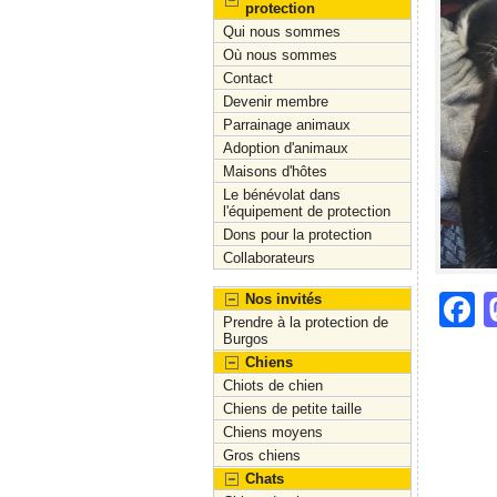
protection
Qui nous sommes
Où nous sommes
Contact
Devenir membre
Parrainage animaux
Adoption d'animaux
Maisons d'hôtes
Le bénévolat dans
l'équipement de protection
Dons pour la protection
Collaborateurs
F
Nos invités
Prendre à la protection de
a
Burgos
Chiens
c
Chiots de chien
e
Chiens de petite taille
Chiens moyens
b
Gros chiens
o
Chats