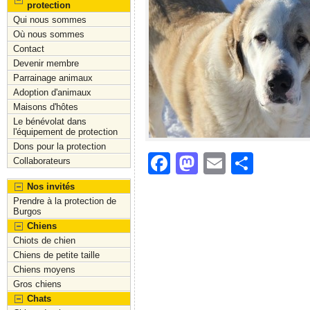
protection
Qui nous sommes
Où nous sommes
Contact
Devenir membre
Parrainage animaux
Adoption d'animaux
Maisons d'hôtes
Le bénévolat dans
l'équipement de protection
Dons pour la protection
F
M
E
S
Collaborateurs
a
a
m
h
Nos invités
c
st
ai
ar
Prendre à la protection de
Burgos
e
o
l
e
Chiens
Chiots de chien
b
d
Chiens de petite taille
o
o
Chiens moyens
Gros chiens
o
n
Chats