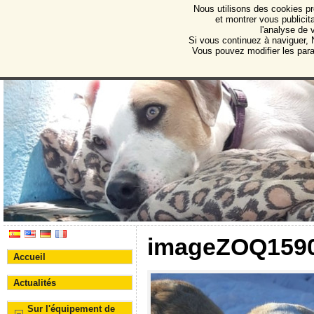
Nous utilisons des cookies pr
Protectora de Animales d
et montrer vous publicita
l'analyse de 
Association pour la protection des animaux et des 
Si vous continuez à naviguer, N
Vous pouvez modifier les par
imageZOQ159
Accueil
Actualités
Sur l'équipement de