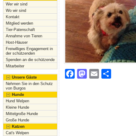
Wer wir sind
Wo wir sind
Kontakt
Mitglied werden
Tier-Patenschaft
Annahme von Tieren
Host-Häuser
Freiwilliges Engagement in
der schützenden
Spenden an die schützende
Mitarbeiter
F
M
E
S
Unsere Gäste
a
a
m
h
Nehmen Sie in den Schutz
von Burgos
c
st
ai
ar
Hunde
e
o
l
e
Hund Welpen
Kleine Hunde
b
d
Mittelgroße Hunde
o
o
Große Hunde
Katzen
o
n
Cat's Welpen