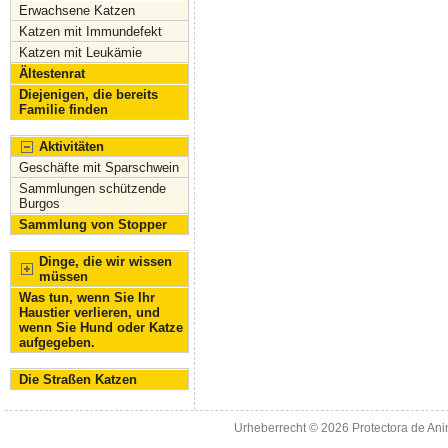
k
Erwachsene Katzen
Katzen mit Immundefekt
Katzen mit Leukämie
Ältestenrat
Diejenigen, die bereits
Familie finden
Aktivitäten
Geschäfte mit Sparschwein
Sammlungen schützende
Burgos
Sammlung von Stopper
Dinge, die wir wissen
müssen
Was tun, wenn Sie Ihr
Haustier verlieren, und
wenn Sie Hund oder Katze
aufgegeben.
Die Straßen Katzen
Urheberrecht © 2026
Protectora de An