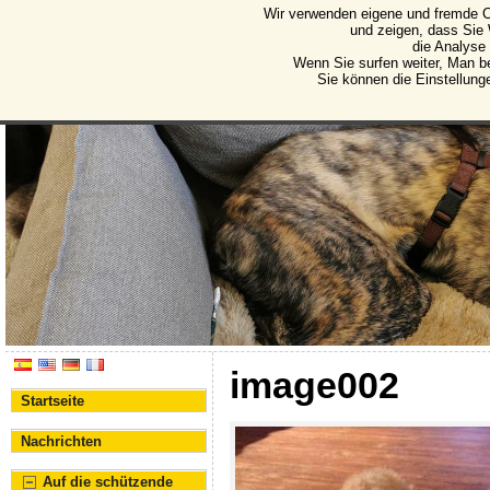
Wir verwenden eigene und fremde C
Protectora de Animales d
und zeigen, dass Sie
die Analyse
Vereinigung für den Schutz von Tieren und Pflanze
Wenn Sie surfen weiter, Man b
Sie können die Einstellung
image002
Startseite
Nachrichten
Auf die schützende