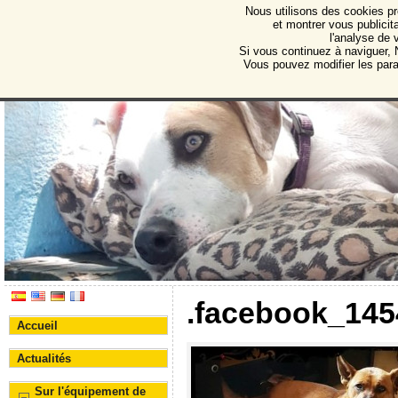
Nous utilisons des cookies pr
Protectora de Animales d
et montrer vous publicita
l'analyse de 
Association pour la protection des animaux et des 
Si vous continuez à naviguer, N
Vous pouvez modifier les par
.
facebook_145
Accueil
Actualités
Sur l'équipement de