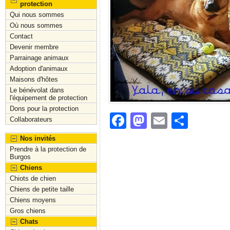
protection
Qui nous sommes
Où nous sommes
Contact
Devenir membre
Parrainage animaux
Adoption d'animaux
Maisons d'hôtes
Le bénévolat dans
l'équipement de protection
Dons pour la protection
F
M
E
S
Collaborateurs
a
a
m
h
Nos invités
c
st
ai
ar
Prendre à la protection de
Burgos
e
o
l
e
Chiens
Chiots de chien
b
d
Chiens de petite taille
o
o
Chiens moyens
Gros chiens
o
n
Chats