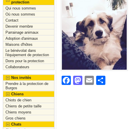
protection
Qui nous sommes
Où nous sommes
Contact
Devenir membre
Parrainage animaux
Adoption d'animaux
Maisons d'hôtes
Le bénévolat dans
l'équipement de protection
Dons pour la protection
Collaborateurs
F
M
E
S
Nos invités
Prendre à la protection de
a
a
m
h
Burgos
Chiens
c
st
ai
ar
Chiots de chien
e
o
l
e
Chiens de petite taille
Chiens moyens
b
d
Gros chiens
o
o
Chats