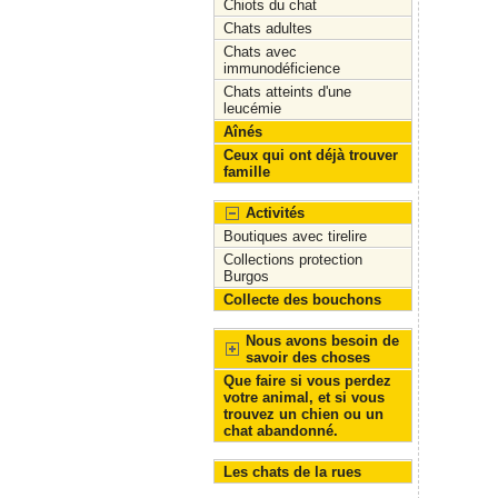
Chiots du chat
Chats adultes
Chats avec
immunodéficience
Chats atteints d'une
leucémie
Aînés
Ceux qui ont déjà trouver
famille
Activités
Boutiques avec tirelire
Collections protection
Burgos
Collecte des bouchons
Nous avons besoin de
savoir des choses
Que faire si vous perdez
votre animal, et si vous
trouvez un chien ou un
chat abandonné.
Les chats de la rues