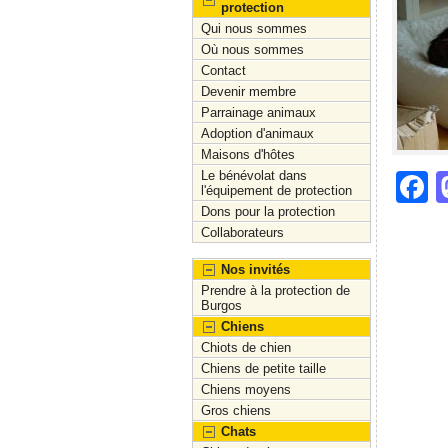
protection
Qui nous sommes
Où nous sommes
Contact
Devenir membre
Parrainage animaux
Adoption d'animaux
Maisons d'hôtes
Le bénévolat dans
F
l'équipement de protection
a
Dons pour la protection
Collaborateurs
c
Nos invités
e
Prendre à la protection de
b
Burgos
Chiens
o
Chiots de chien
o
Chiens de petite taille
Chiens moyens
k
Gros chiens
Chats