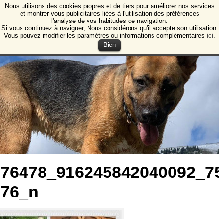
Nous utilisons des cookies propres et de tiers pour améliorer nos services
e Animales de Burgos
et montrer vous publicitaires liées à l'utilisation des préférences
l'analyse de vos habitudes de navigation.
ction des animaux et des plantes de Burgos
Si vous continuez à naviguer, Nous considérons qu'il accepte son utilisation.
Vous pouvez modifier les paramètres ou informations complémentaires
ici
.
Bien
076478
_916245842040092_7
576_n