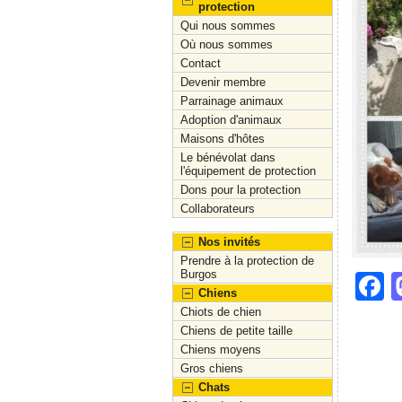
protection
Qui nous sommes
Où nous sommes
Contact
Devenir membre
Parrainage animaux
Adoption d'animaux
Maisons d'hôtes
Le bénévolat dans
l'équipement de protection
Dons pour la protection
Collaborateurs
Nos invités
Prendre à la protection de
Burgos
F
Chiens
a
Chiots de chien
Chiens de petite taille
c
Chiens moyens
e
Gros chiens
Chats
b