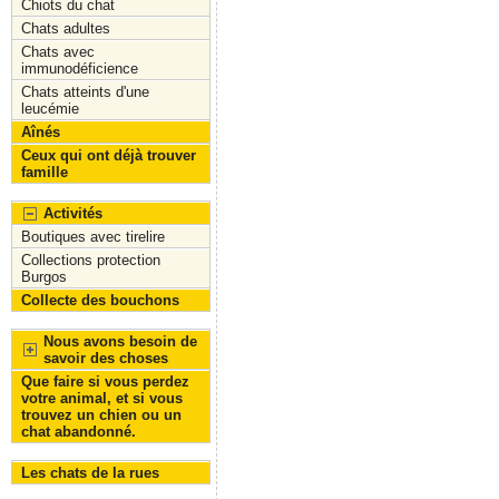
Chiots du chat
Chats adultes
Chats avec
immunodéficience
Chats atteints d'une
leucémie
Aînés
Ceux qui ont déjà trouver
famille
Activités
Boutiques avec tirelire
Collections protection
Burgos
Collecte des bouchons
Nous avons besoin de
savoir des choses
Que faire si vous perdez
votre animal, et si vous
trouvez un chien ou un
chat abandonné.
Les chats de la rues