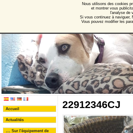
Nous utilisons des cookies pr
Protectora de Animales d
et montrer vous publicita
l'analyse de 
Association pour la protection des animaux et des 
Si vous continuez à naviguer, N
Vous pouvez modifier les par
22912346CJ
Accueil
Actualités
Sur l'équipement de