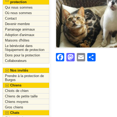
protection
Qui nous sommes
Où nous sommes
Contact
Devenir membre
Parrainage animaux
Adoption d'animaux
Maisons d'hôtes
Le bénévolat dans
l'équipement de protection
F
M
E
S
Dons pour la protection
Collaborateurs
a
a
m
h
Nos invités
c
st
ai
ar
Prendre à la protection de
e
o
l
e
Burgos
Chiens
b
d
Chiots de chien
o
o
Chiens de petite taille
Chiens moyens
o
n
Gros chiens
Chats
k