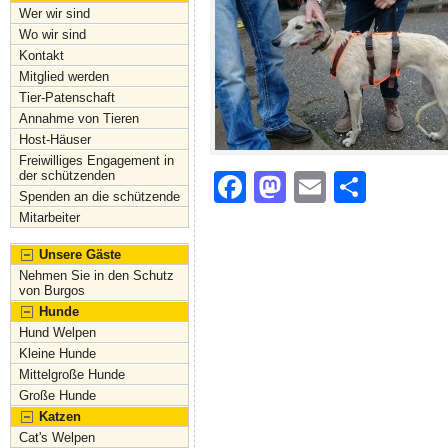
Wer wir sind
Wo wir sind
Kontakt
Mitglied werden
Tier-Patenschaft
Annahme von Tieren
Host-Häuser
Freiwilliges Engagement in
der schützenden
F
M
E
S
Spenden an die schützende
a
a
m
h
Mitarbeiter
c
st
ai
ar
Unsere Gäste
e
o
l
e
Nehmen Sie in den Schutz
von Burgos
b
d
Hunde
Hund Welpen
o
o
Kleine Hunde
o
n
Mittelgroße Hunde
Große Hunde
k
Katzen
Cat's Welpen