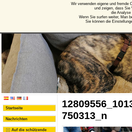
Wir verwenden eigene und fremde C
Protectora de Animales d
und zeigen, dass Sie
die Analyse
Vereinigung für den Schutz von Tieren und Pflanze
Wenn Sie surfen weiter, Man b
Sie können die Einstellung
12809556_101
Startseite
750313_n
Nachrichten
Auf die schützende