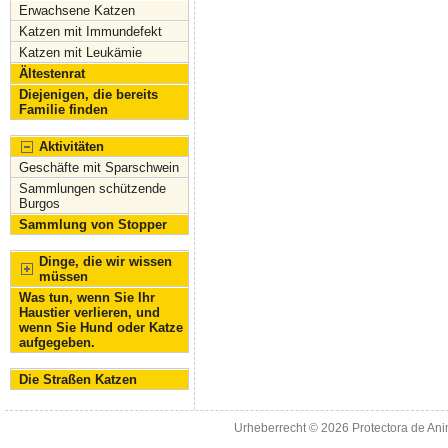
Erwachsene Katzen
Katzen mit Immundefekt
Katzen mit Leukämie
Ältestenrat
Diejenigen, die bereits
Familie finden
Aktivitäten
Geschäfte mit Sparschwein
Sammlungen schützende
Burgos
Sammlung von Stopper
Dinge, die wir wissen
müssen
Was tun, wenn Sie Ihr
Haustier verlieren, und
wenn Sie Hund oder Katze
aufgegeben.
Die Straßen Katzen
Urheberrecht © 2026
Protectora de An