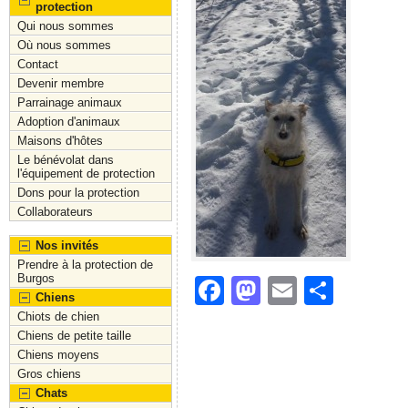
protection
Qui nous sommes
Où nous sommes
Contact
Devenir membre
Parrainage animaux
Adoption d'animaux
Maisons d'hôtes
Le bénévolat dans
l'équipement de protection
Dons pour la protection
Collaborateurs
Nos invités
Prendre à la protection de
Burgos
F
M
E
S
Chiens
a
a
m
h
Chiots de chien
Chiens de petite taille
c
st
ai
ar
Chiens moyens
e
o
l
e
Gros chiens
Chats
b
d