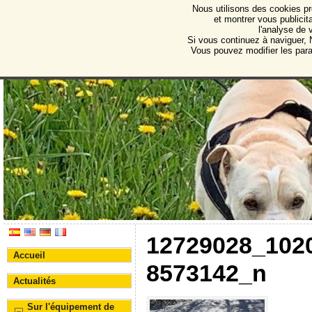
Nous utilisons des cookies pr
Protectora de Animales d
et montrer vous publicita
l'analyse de 
Association pour la protection des animaux et des 
Si vous continuez à naviguer, N
Vous pouvez modifier les par
12729028_102
Accueil
8573142_n
Actualités
Sur l'équipement de