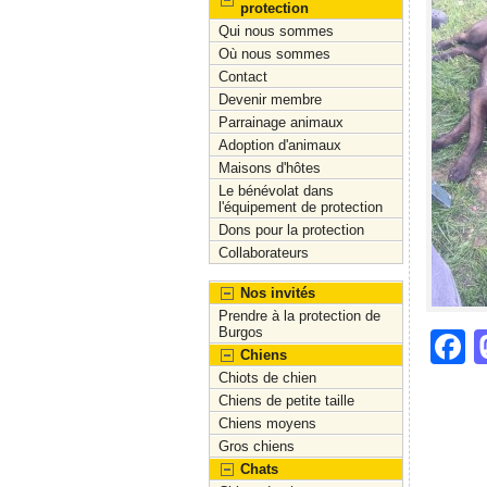
protection
Qui nous sommes
Où nous sommes
Contact
Devenir membre
Parrainage animaux
Adoption d'animaux
Maisons d'hôtes
Le bénévolat dans
l'équipement de protection
Dons pour la protection
Collaborateurs
Nos invités
Prendre à la protection de
Burgos
F
Chiens
a
Chiots de chien
Chiens de petite taille
c
Chiens moyens
e
Gros chiens
Chats
b