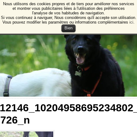
Nous utilisons des cookies propres et de tiers pour améliorer nos services
e Animales de Burgos
et montrer vous publicitaires liées à l'utilisation des préférences
l'analyse de vos habitudes de navigation.
ction des animaux et des plantes de Burgos
Si vous continuez à naviguer, Nous considérons qu'il accepte son utilisation.
Vous pouvez modifier les paramètres ou informations complémentaires
ici
.
Bien
112146_10204958695234802
7726_n