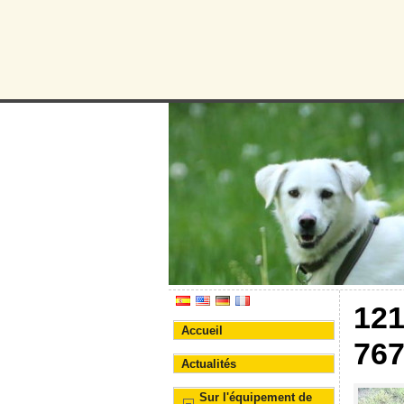
Protectora d
Association pour la prote
12
Accueil
76
Actualités
Sur l'équipement de