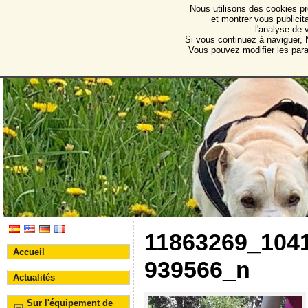
Nous utilisons des cookies pr
Protectora de Animales d
et montrer vous publicita
l'analyse de 
Association pour la protection des animaux et des 
Si vous continuez à naviguer, N
Vous pouvez modifier les par
11863269_104
Accueil
939566_n
Actualités
Sur l'équipement de