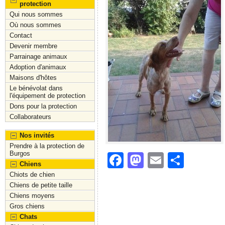
protection
Qui nous sommes
Où nous sommes
Contact
Devenir membre
Parrainage animaux
Adoption d'animaux
Maisons d'hôtes
Le bénévolat dans
l'équipement de protection
Dons pour la protection
Collaborateurs
Nos invités
Prendre à la protection de
Burgos
F
M
E
S
Chiens
a
a
m
h
Chiots de chien
Chiens de petite taille
c
st
ai
ar
Chiens moyens
e
o
l
e
Gros chiens
Chats
b
d