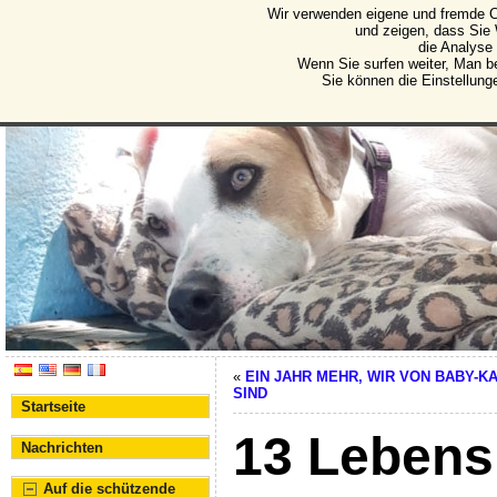
Wir verwenden eigene und fremde C
Protectora de Animales d
und zeigen, dass Sie
die Analyse
Vereinigung für den Schutz von Tieren und Pflanze
Wenn Sie surfen weiter, Man b
Sie können die Einstellung
«
EIN JAHR MEHR, WIR VON BABY-K
SIND
Startseite
13 Lebensm
Nachrichten
Auf die schützende