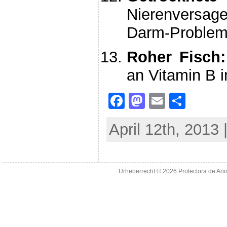
Nierenversage
Darm-Problem
Roher Fisch:
an Vitamin B 
F
M
E
S
a
a
m
h
April 12th, 2013 
c
st
ai
ar
e
o
l
e
b
d
Urheberrecht © 2026
Protectora de An
o
o
o
n
k