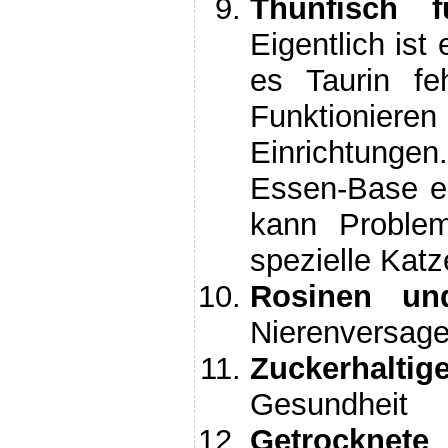
Thunfisch 
Eigentlich ist 
es Taurin fe
Funktioniere
Einrichtungen
Essen-Base er
kann Problem
spezielle Katz
Rosinen un
Nierenversag
Zuckerhaltig
Gesundheit
Getrocknet