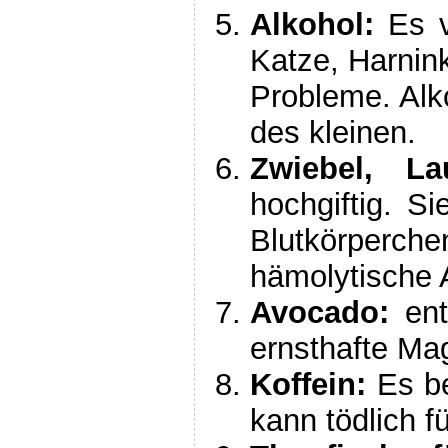
Alkohol:
Es ve
Katze, Harnin
Probleme. Alk
des kleinen.
Zwiebel, L
hochgiftig. S
Blutkörper
hämolytische
Avocado:
ent
ernsthafte Ma
Koffein:
Es be
kann tödlich f