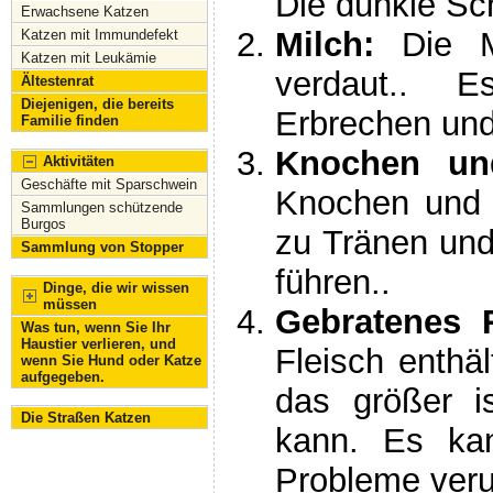
Die dunkle Sc
Erwachsene Katzen
Milch:
Die Mi
Katzen mit Immundefekt
Katzen mit Leukämie
verdaut.. E
Ältestenrat
Diejenigen, die bereits
Erbrechen un
Familie finden
Knochen un
Aktivitäten
Geschäfte mit Sparschwein
Knochen und 
Sammlungen schützende
Burgos
zu Tränen und
Sammlung von Stopper
führen..
Dinge, die wir wissen
müssen
Gebratenes 
Was tun, wenn Sie Ihr
Haustier verlieren, und
Fleisch enthä
wenn Sie Hund oder Katze
aufgegeben.
das größer i
Die Straßen Katzen
kann. Es ka
Probleme veru