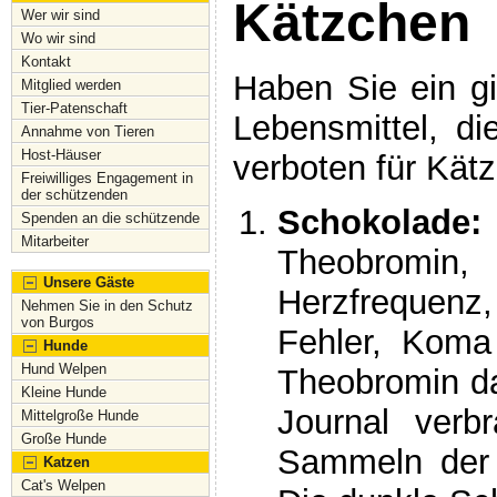
Kätzchen
Wer wir sind
Wo wir sind
Kontakt
Haben Sie ein gi
Mitglied werden
Tier-Patenschaft
Lebensmittel, di
Annahme von Tieren
Host-Häuser
verboten für Kä
Freiwilliges Engagement in
der schützenden
Schokolade:
Spenden an die schützende
Mitarbeiter
Theobromin,
Unsere Gäste
Herzfrequenz,
Nehmen Sie in den Schutz
von Burgos
Fehler, Koma
Hunde
Hund Welpen
Theobromin da
Kleine Hunde
Journal ver
Mittelgroße Hunde
Große Hunde
Sammeln der 
Katzen
Cat's Welpen