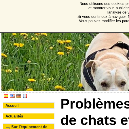
Nous utilisons des cookies pr
Protectora de Animales d
et montrer vous publicita
l'analyse de 
Association pour la protection des animaux et des 
Si vous continuez à naviguer, N
Vous pouvez modifier les par
Problèmes 
Accueil
de chats e
Actualités
Sur l'équipement de