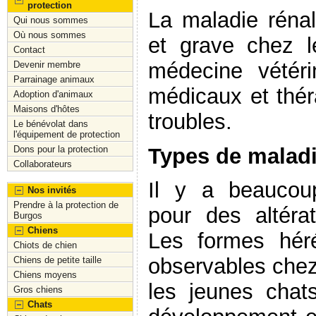
protection
La maladie rénal
Qui nous sommes
Où nous sommes
et grave chez l
Contact
médecine vétéri
Devenir membre
Parrainage animaux
médicaux et thér
Adoption d'animaux
Maisons d'hôtes
troubles.
Le bénévolat dans
l'équipement de protection
Types de maladi
Dons pour la protection
Collaborateurs
Il y a beauco
Nos invités
Prendre à la protection de
pour des altérat
Burgos
Chiens
Les formes héré
Chiots de chien
observables chez
Chiens de petite taille
Chiens moyens
les jeunes chat
Gros chiens
Chats