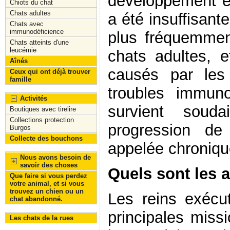
développement et
Chiots du chat
Chats adultes
a été insuffisant
Chats avec
immunodéficience
plus fréquemmen
Chats atteints d'une
leucémie
chats adultes, 
Aînés
causés par les 
Ceux qui ont déjà trouver
famille
troubles immun
Activités
survient soud
Boutiques avec tirelire
Collections protection
progression de
Burgos
Collecte des bouchons
appelée chroniqu
Nous avons besoin de
savoir des choses
Quels sont les a
Que faire si vous perdez
votre animal, et si vous
trouvez un chien ou un
Les reins exécu
chat abandonné.
principales missi
Les chats de la rues