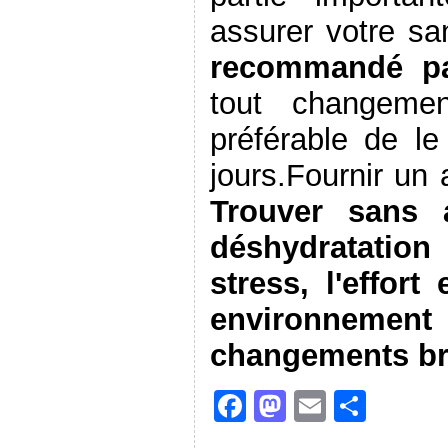
assurer votre sa
recommandé par
tout changemen
préférable de le
jours.Fournir un 
Trouver sans 
déshydratation
stress, l'effor
environnement 
changements br
F
M
E
S
a
a
m
h